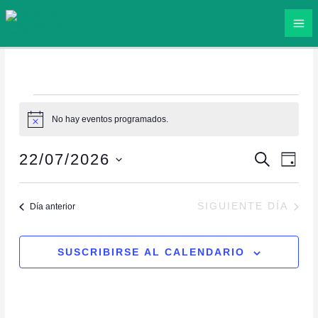
Ir
al
contenido
Eventos
No hay eventos programados.
en
Aviso
22
22/07/2026
julio
BUSCAR
Navegación
Naveg
DÍA
2026
de
de
Selecciona
búsqueda
vistas
la
SIGUIENTE DÍA
Día anterior
y
de
fecha.
vistas
Event
de
SUSCRIBIRSE AL CALENDARIO
Eventos