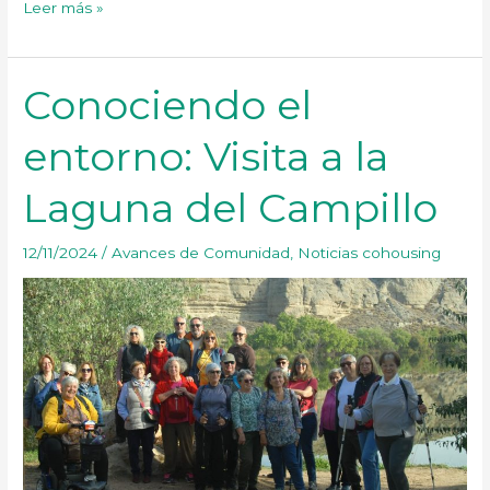
Cosmos
Leer más »
participa
en
el
Conociendo el
25
entorno: Visita a la
Festival
de
Laguna del Campillo
Cortos
de
12/11/2024
/
Avances de Comunidad
,
Noticias cohousing
Rivas