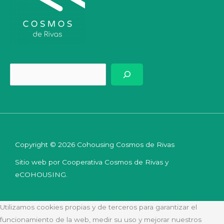
Bus
Copyright © 2026 Cohousing Cosmos de Rivas
Sitio web por Cooperativa Cosmos de Rivas y
eCOHOUSING.
Utilizamos cookies propias y de terceros para garantizar el
funcionamiento de la web, medir su uso y mejorar nuestros