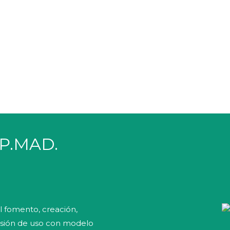
OP.MAD.
l fomento, creación,
cesión de uso con modelo